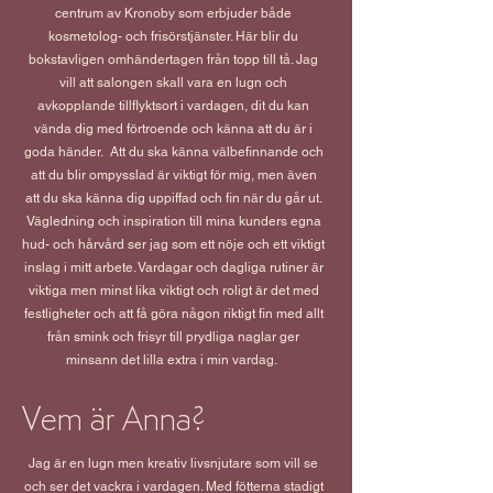
centrum av Kronoby som erbjuder både
kosmetolog- och frisörstjänster. Här blir du
bokstavligen omhändertagen från topp till tå. Jag
vill att salongen skall vara en lugn och
avkopplande tillflyktsort i vardagen, dit du kan
vända dig med förtroende och känna att du är i
goda händer. Att du ska känna välbefinnande och
att du blir ompysslad är viktigt för mig, men även
att du ska känna dig uppiffad och fin när du går ut.
Vägledning och inspiration till mina kunders egna
hud- och hårvård ser jag som ett nöje och ett viktigt
inslag i mitt arbete. Vardagar och dagliga rutiner är
viktiga men minst lika viktigt och roligt är det med
festligheter och att få göra någon riktigt fin med allt
från smink och frisyr till prydliga naglar ger
minsann det lilla extra i min vardag.
Vem är Anna?
Jag är en lugn men kreativ livsnjutare som vill se
och ser det vackra i vardagen. Med fötterna stadigt