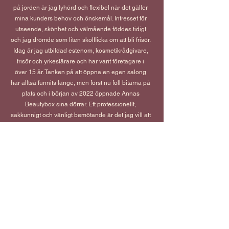
på jorden är jag lyhörd och flexibel när det gäller
mina kunders behov och önskemål. Intresset för
utseende, skönhet och välmående föddes tidigt
och jag drömde som liten skolflicka om att bli frisör.
Idag är jag utbildad estenom, kosmetikrådgivare,
frisör och yrkeslärare och har varit företagare i
över 15 år. Tanken på att öppna en egen salong
har alltså funnits länge, men först nu föll bitarna på
plats och i början av 2022 öppnade Annas
Beautybox sina dörrar. Ett professionellt,
sakkunnigt och vänligt bemötande är det jag vill att
alla mina kunder ska få uppleva när de kommer till
min salong. Tillsammans gör vi det bästa av just
ditt utgångsläge och gör vardagen lite vackrare.